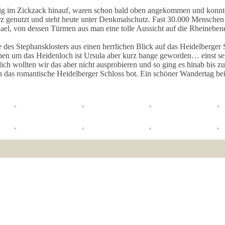
ig im Zickzack hinauf, waren schon bald oben angekommen und konnte
urz genutzt und steht heute unter Denkmalschutz. Fast 30.000 Menschen h
ael, von dessen Türmen aus man eine tolle Aussicht auf die Rheinebene
e des Stephansklosters aus einen herrlichen Blick auf das Heidelberger 
Mythen um das Heidenloch ist Ursula aber kurz bange geworden… einst s
ch wollten wir das aber nicht ausprobieren und so ging es hinab bis 
ich das romantische Heidelberger Schloss bot. Ein schöner Wandertag b