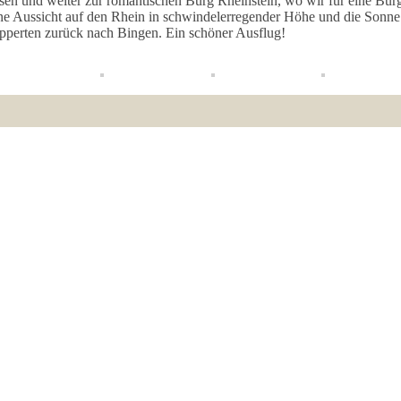
en und weiter zur romantischen Burg Rheinstein, wo wir für eine Bur
ne Aussicht auf den Rhein in schwindelerregender Höhe und die Sonne
hipperten zurück nach Bingen. Ein schöner Ausflug!