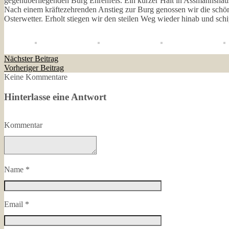
gegenüberliegenden Burg Ehrenfels. Ein kurzer Halt in Assmannshaus
Nach einem kräftezehrenden Anstieg zur Burg genossen wir die schö
Osterwetter. Erholt stiegen wir den steilen Weg wieder hinab und sc
Nächster Beitrag
Vorheriger Beitrag
Keine Kommentare
Hinterlasse eine Antwort
Kommentar
Name
*
Email
*