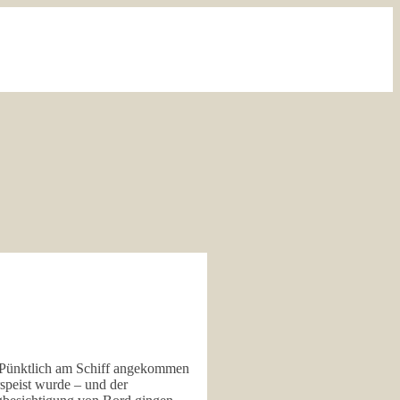
d. Pünktlich am Schiff angekommen
speist wurde – und der