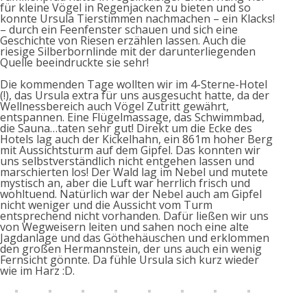
für kleine Vögel in Regenjacken zu bieten und so
konnte Ursula Tierstimmen nachmachen – ein Klacks!
– durch ein Feenfenster schauen und sich eine
Geschichte von Riesen erzählen lassen. Auch die
riesige Silberbornlinde mit der darunterliegenden
Quelle beeindruckte sie sehr!
Die kommenden Tage wollten wir im 4-Sterne-Hotel
(!), das Ursula extra für uns ausgesucht hatte, da der
Wellnessbereich auch Vögel Zutritt gewährt,
entspannen. Eine Flügelmassage, das Schwimmbad,
die Sauna…taten sehr gut! Direkt um die Ecke des
Hotels lag auch der Kickelhahn, ein 861m hoher Berg
mit Aussichtsturm auf dem Gipfel. Das konnten wir
uns selbstverständlich nicht entgehen lassen und
marschierten los! Der Wald lag im Nebel und mutete
mystisch an, aber die Luft war herrlich frisch und
wohltuend. Natürlich war der Nebel auch am Gipfel
nicht weniger und die Aussicht vom Turm
entsprechend nicht vorhanden. Dafür ließen wir uns
von Wegweisern leiten und sahen noch eine alte
Jagdanlage und das Göthehäuschen und erklommen
den großen Hermannstein, der uns auch ein wenig
Fernsicht gönnte. Da fühle Ursula sich kurz wieder
wie im Harz :D.