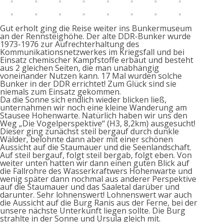
Gut erholt ging die Reise weiter ins Bunkermuseum
an der Rennsteighöhe. Der alte DDR-Bunker wurde
1973-1976 zur Aufrechterhaltung des
Kommunikationsnetzwerkes im Kriegsfall und bei
Einsatz chemischer Kampfstoffe erbaut und besteht
aus 2 gleichen Seiten, die man unabhängig
voneinander Nutzen kann. 17 Mal wurden solche
Bunker in der DDR errichtet! Zum Glück sind sie
niemals zum Einsatz gekommen.
Da die Sonne sich endlich wieder blicken ließ,
unternahmen wir noch eine kleine Wanderung am
Stausee Hohenwarte. Natürlich haben wir uns den
Weg „Die Vogelperspektive“ (H3, 8,2km) ausgesucht!
Dieser ging zunächst steil bergauf durch dunkle
Wälder, belohnte dann aber mit einer schönen
Aussicht auf die Staumauer und die Seenlandschaft.
Auf steil bergauf, folgt steil bergab, folgt eben. Von
weiter unten hatten wir dann einen guten Blick auf
die Fallrohre des Wasserkraftwers Hohenwarte und
wenig später dann nochmal aus anderer Perspektive
auf die Staumauer und das Saaletal darüber und
darunter. Sehr lohnenswert! Lohnenswert war auch
die Aussicht auf die Burg Ranis aus der Ferne, bei der
unsere nächste Unterkunft liegen sollte. Die Burg
strahlte in der Sonne und Ursula gleich mit.