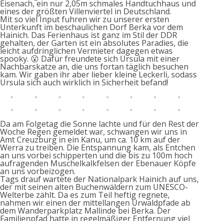
Eisenach, ein nur 2,05m schmales Handtuchhaus und
eines der größten Villenviertel in Deutschland.
Mit so viel Input fuhren wir zu unserer ersten
Unterkunft im beschaulichen Dorf Berka vor dem
Hainich. Das Ferienhaus ist ganz im Stil der DDR
gehalten, der Garten ist ein absolutes Paradies, die
leicht aufdringlichen Vermieter dagegen etwas
spooky. 😮 Dafür freundete sich Ursula mit einer
Nachbarskatze an, die uns fortan täglich besuchen
kam. Wir gaben ihr aber lieber kleine Leckerli, sodass
Ursula sich auch wirklich in Sicherheit befand!
Da am Folgetag die Sonne lachte und für den Rest der
Woche Regen gemeldet war, schwangen wir uns in
Amt Creuzburg in ein Kanu, um ca. 10 km auf der
Werra zu treiben. Die Entspannung kam, als Entchen
an uns vorbei schipperten und die bis zu 100m hoch
aufragenden Muschelkalkfelsen der Ebenauer Köpfe
an uns vorbeizogen.
Tags drauf wartete der Nationalpark Hainich auf uns,
der mit seinen alten Buchenwäldern zum UNESCO-
Welterbe zählt. Da es zum Teil heftig regnete,
nahmen wir einen der mittellangen Urwaldpfade ab
dem Wanderparkplatz Mallinde bei Berka. Der
Familienpfad hatte in regelmäßiger Entfernung viel