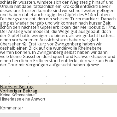
schätzen wussten, windete sich der Weg stetig hinauf und
Ursula hat dabei tatsächlich ein Krokodil entdeckt! Bevor
dieses uns fressen konnte sind wir schnell weiter geflogen
und haben dabei auch zügig den Gipfel des 514m hohen
Felsbergs erreicht, den ein schicker Turm markiert. Danach
ging es wieder bergab und wir konnten nach kurzer Zeit
schon den nächsten Gipfel erblicken: der Melibokus (517m).
Der Anstieg war moderat, die Wege gut ausgebaut, doch
der Gipfel hatte weniger zu bieten, als wir gedacht hatten…
einen vorhandenen Aussichtsturm haben wir glatt
übersehen 🙈. Erst kurz vor Zwingenberg haben wir
deshalb einen Blick auf die wundervolle Rheinebene,
werfen können. In Zwingenberg selbst haben wir dann
viele kleine Gässchen durchquert und Fachwerkhäuser und
einen herrlichen Erdbeerstand entdeckt, den wir zum Ende
der Tour mit Vergnügen aufgesucht haben. 🍓🍓🍓
Nächster Beitrag
Vorheriger Beitrag
Keine Kommentare
Hinterlasse eine Antwort
Kommentar