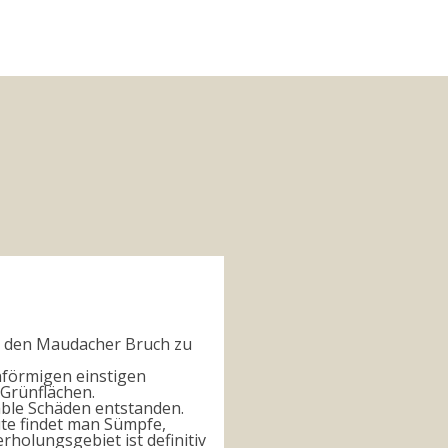
ch den Maudacher Bruch zu
nförmigen einstigen
 Grünflächen.
able Schäden entstanden.
ute findet man Sümpfe,
holungsgebiet ist definitiv