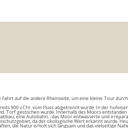
 Fahrt auf die andere Rheinseite, um eine kleine Tour dur
eits 900 v.Chr. vom Fluss abgetrennt wurde. In der hufeise
 Jhd. Torf gestochen wurde. Innerhalb des Moors entstanden
esabbau, eine Autobahn….das Moor entwässerte und irrepar
tsschutzgebiet, da der ökologische Wert erkannt wurde. He
n, die Natur erholt sich langsam und das vielseitige Naher