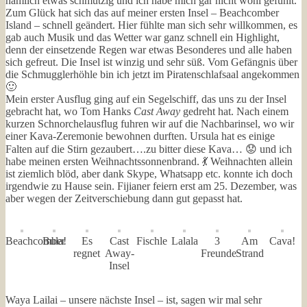
nämlich etwas schmutzig und ich habe mich gar nicht wohl gefühlt.
Zum Glück hat sich das auf meiner ersten Insel – Beachcomber
Island – schnell geändert. Hier fühlte man sich sehr willkommen, es
gab auch Musik und das Wetter war ganz schnell ein Highlight,
denn der einsetzende Regen war etwas Besonderes und alle haben
sich gefreut. Die Insel ist winzig und sehr süß. Vom Gefängnis über
die Schmugglerhöhle bin ich jetzt im Piratenschlafsaal angekommen
🙂
Mein erster Ausflug ging auf ein Segelschiff, das uns zu der Insel
gebracht hat, wo Tom Hanks
Cast Away
gedreht hat. Nach einem
kurzen Schnorchelausflug fuhren wir auf die Nachbarinsel, wo wir
einer Kava-Zeremonie bewohnen durften. Ursula hat es einige
Falten auf die Stirn gezaubert….zu bitter diese Kava… 😟 und ich
habe meinen ersten Weihnachtssonnenbrand. 💃 Weihnachten allein
ist ziemlich blöd, aber dank Skype, Whatsapp etc. konnte ich doch
irgendwie zu Hause sein. Fijianer feiern erst am 25. Dezember, was
aber wegen der Zeitverschiebung dann gut gepasst hat.
Beachcomber
Bula!
Es
Cast
Fischle
Lalala
3
Am
Cava!
regnet
Away-
Freunde
Strand
Insel
Waya Lailai – unsere nächste Insel – ist, sagen wir mal sehr