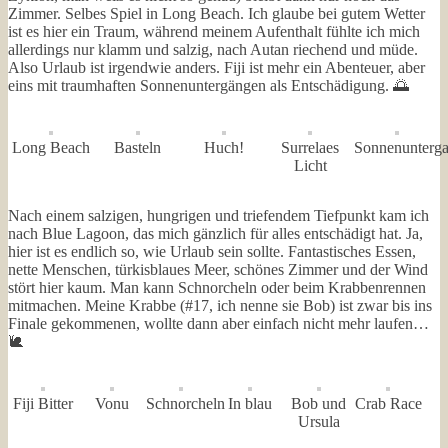
Zimmer. Selbes Spiel in Long Beach. Ich glaube bei gutem Wetter
ist es hier ein Traum, während meinem Aufenthalt fühlte ich mich
allerdings nur klamm und salzig, nach Autan riechend und müde.
Also Urlaub ist irgendwie anders. Fiji ist mehr ein Abenteuer, aber
eins mit traumhaften Sonnenuntergängen als Entschädigung. 🌅
Long Beach
Basteln
Huch!
Surrelaes
Sonnenunterg
Licht
Nach einem salzigen, hungrigen und triefendem Tiefpunkt kam ich
nach Blue Lagoon, das mich gänzlich für alles entschädigt hat. Ja,
hier ist es endlich so, wie Urlaub sein sollte. Fantastisches Essen,
nette Menschen, türkisblaues Meer, schönes Zimmer und der Wind
stört hier kaum. Man kann Schnorcheln oder beim Krabbenrennen
mitmachen. Meine Krabbe (#17, ich nenne sie Bob) ist zwar bis ins
Finale gekommenen, wollte dann aber einfach nicht mehr laufen…
🐌
Fiji Bitter
Vonu
Schnorcheln
In blau
Bob und
Crab Race
Ursula