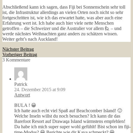
Abschließend kann ich sagen, dass Fiji bei Sonnenschein sehr toll
ist, die Infrastruktur allerdings an vielen Orten noch nicht so sehr
fortgeschritten ist, wie ich das erwartet hatte, was aber auch eine
Erfahrung wert ist. Ich habe auch hier viele nette Menschen
getroffen – die Schweizer und die Australier vor allem 🙋 – und
werde nächstes Weihnachten ganz anders zu schätzen wissen.
Weiter geht’s nach Auckland!
Nächster Beitrag
Vorheriger Beitrag
3 Kommentare
Patrick
24. Dezember 2015 at 9:09
Antwort
BULA ! 😀
Ich hatte auch echt viel Spaß auf Beachcomber Island! 🙂
Welche Inseln willst du noch besuchen? Ich kann dir das
Barefoot Resort auf Drawaqa Island wärmstens empfehlen!
Da habe ich mich super super wohl gefühlt! Bist schon im fiji-
time-Modus? 😀 Berichte wie dir Kava schmeckt? 😀