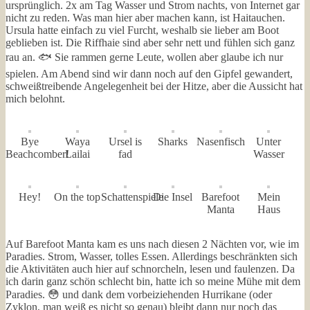
ursprünglich. 2x am Tag Wasser und Strom nachts, von Internet gar
nicht zu reden. Was man hier aber machen kann, ist Haitauchen.
Ursula hatte einfach zu viel Furcht, weshalb sie lieber am Boot
geblieben ist. Die Riffhaie sind aber sehr nett und fühlen sich ganz
rau an. 🐟 Sie rammen gerne Leute, wollen aber glaube ich nur
spielen. Am Abend sind wir dann noch auf den Gipfel gewandert,
schweißtreibende Angelegenheit bei der Hitze, aber die Aussicht hat
mich belohnt.
Bye
Waya
Ursel is
Sharks
Nasenfisch
Unter
Beachcomber!
Lailai
fad
Wasser
Hey!
On the top
Schattenspiele
Die Insel
Barefoot
Mein
Manta
Haus
Auf Barefoot Manta kam es uns nach diesen 2 Nächten vor, wie im
Paradies. Strom, Wasser, tolles Essen. Allerdings beschränkten sich
die Aktivitäten auch hier auf schnorcheln, lesen und faulenzen. Da
ich darin ganz schön schlecht bin, hatte ich so meine Mühe mit dem
Paradies. 😳 und dank dem vorbeiziehenden Hurrikane (oder
Zyklon, man weiß es nicht so genau) bleibt dann nur noch das